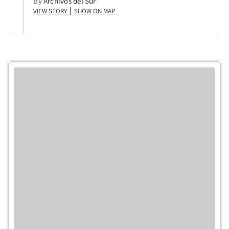
By
Archivos del Sur
View Story
Show on Map
|