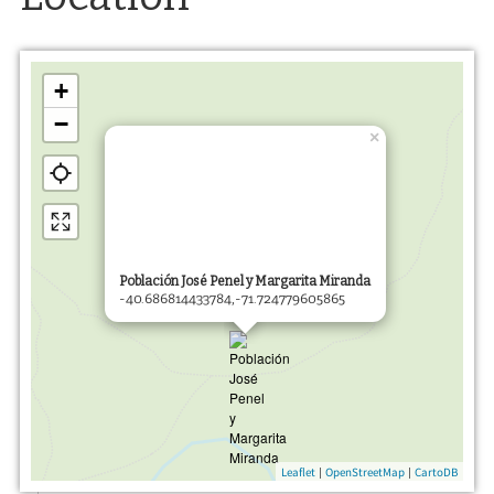
+
−
×
Población José Penel y Margarita Miranda
-40.686814433784,-71.724779605865
|
|
Leaflet
OpenStreetMap
CartoDB