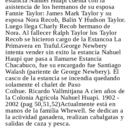
estancia Nahuel Huapi cuenta con la
asistencia de los hermanos de su esposa
Fannie Taylor: James Mark Taylor y su
esposa Nora Recob, Balin Y Hudson Taylor.
Luego llega Charly Recob hermano de
Nora. Al fallecer Ralph Taylor los Taylor
Recob se hicieron cargo de la Estancoa La
Primavera en Traful.George Newbery
intenta vender sin exito la estancia Nahuel
Haupi que pasa a llamarse Estancia
Chacabuco, fue su encargado fue Santiago
Walash (pariente de George Newbery). El
casco de la estancia se incendia quedando
solamente el chalet de Paso
Coihue. Ricardo Vallmitjana A cien años de
la Colonia Agrícola Nahuel Huapi. 1902 -
2002 (pag 50,51,52)Actualmente está en
manos de la familia Whewell. Se dedican a
la actividad ganadera, realizan cabalgatas y
salidas de caza y pesca.