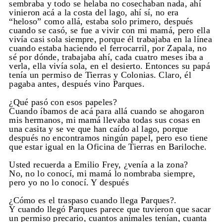
sembraba y todo se helaba no cosechaban nada, ahí
vinieron acá a la costa del lago, ahí sí, no era
“heloso” como allá, estaba solo primero, después
cuando se casó, se fue a vivir con mi mamá, pero ella
vivía casi sola siempre, porque él trabajaba en la línea
cuando estaba haciendo el ferrocarril, por Zapala, no
sé por dónde, trabajaba ahí, cada cuatro meses iba a
verla, ella vivía sola, en el desierto. Entonces su papá
tenía un permiso de Tierras y Colonias. Claro, él
pagaba antes, después vino Parques.
¿Qué pasó con esos papeles?
Cuando íbamos de acá para allá cuando se ahogaron
mis hermanos, mi mamá llevaba todas sus cosas en
una casita y se ve que han caído al lago, porque
después no encontramos ningún papel, pero eso tiene
que estar igual en la Oficina de Tierras en Bariloche.
Usted recuerda a Emilio Frey, ¿venía a la zona?
No, no lo conocí, mi mamá lo nombraba siempre,
pero yo no lo conocí. Y después
¿Cómo es el traspaso cuando llega Parques?.
Y cuando llegó Parques parece que tuvieron que sacar
un permiso precario, cuantos animales tenían, cuanta