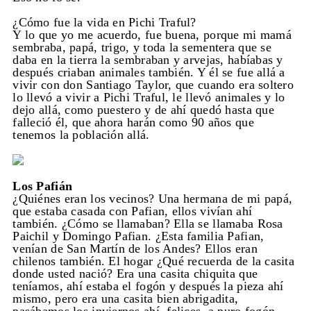
¿Cómo fue la vida en Pichi Traful?
Y lo que yo me acuerdo, fue buena, porque mi mamá
sembraba, papá, trigo, y toda la sementera que se
daba en la tierra la sembraban y arvejas, habíabas y
después criaban animales también. Y él se fue allá a
vivir con don Santiago Taylor, que cuando era soltero
lo llevó a vivir a Pichi Traful, le llevó animales y lo
dejo allá, como puestero y de ahí quedó hasta que
falleció él, que ahora harán como 90 años que
tenemos la población allá.
Los Pafián
¿Quiénes eran los vecinos? Una hermana de mi papá,
que estaba casada con Pafian, ellos vivían ahí
también. ¿Cómo se llamaban? Ella se llamaba Rosa
Paichil y Domingo Pafian. ¿Esta familia Pafian,
venían de San Martín de los Andes? Ellos eran
chilenos también. El hogar ¿Qué recuerda de la casita
donde usted nació? Era una casita chiquita que
teníamos, ahí estaba el fogón y después la pieza ahí
mismo, pero era una casita bien abrigadita,