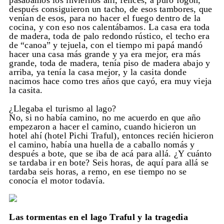
pasábamos los inviernos ahí, felices, a puro fogón,
después consiguieron un tacho, de esos tambores, que
venían de esos, para no hacer el fuego dentro de la
cocina, y con eso nos calentábamos. La casa era toda
de madera, toda de palo redondo rústico, el techo era
de “canoa” y tejuela, con el tiempo mi papá mandó
hacer una casa más grande y ya era mejor, era más
grande, toda de madera, tenía piso de madera abajo y
arriba, ya tenía la casa mejor, y la casita donde
nacimos hace como tres años que cayó, era muy vieja
la casita.
¿Llegaba el turismo al lago?
No, si no había camino, no me acuerdo en que año
empezaron a hacer el camino, cuando hicieron un
hotel ahí (hotel Pichi Traful), entonces recién hicieron
el camino, había una huella de a caballo nomás y
después a bote, que se iba de acá para allá. ¿Y cuánto
se tardaba ir en bote? Seis horas, de aquí para allá se
tardaba seis horas, a remo, en ese tiempo no se
conocía el motor todavía.
Las tormentas en el lago Traful y la tragedia