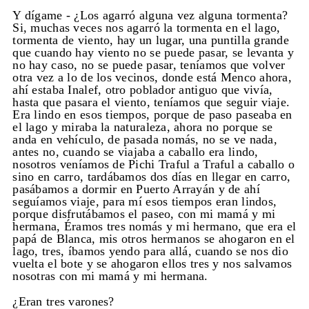
Y dígame - ¿Los agarró alguna vez alguna tormenta?
Si, muchas veces nos agarró la tormenta en el lago,
tormenta de viento, hay un lugar, una puntilla grande
que cuando hay viento no se puede pasar, se levanta y
no hay caso, no se puede pasar, teníamos que volver
otra vez a lo de los vecinos, donde está Menco ahora,
ahí estaba Inalef, otro poblador antiguo que vivía,
hasta que pasara el viento, teníamos que seguir viaje.
Era lindo en esos tiempos, porque de paso paseaba en
el lago y miraba la naturaleza, ahora no porque se
anda en vehículo, de pasada nomás, no se ve nada,
antes no, cuando se viajaba a caballo era lindo,
nosotros veníamos de Pichi Traful a Traful a caballo o
sino en carro, tardábamos dos días en llegar en carro,
pasábamos a dormir en Puerto Arrayán y de ahí
seguíamos viaje, para mí esos tiempos eran lindos,
porque disfrutábamos el paseo, con mi mamá y mi
hermana, Éramos tres nomás y mi hermano, que era el
papá de Blanca, mis otros hermanos se ahogaron en el
lago, tres, íbamos yendo para allá, cuando se nos dio
vuelta el bote y se ahogaron ellos tres y nos salvamos
nosotras con mi mamá y mi hermana.
¿Eran tres varones?