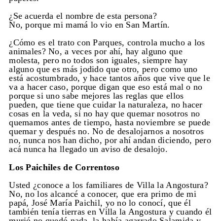
¿Se acuerda el nombre de esta persona?
No, porque mi mamá lo vio en San Martín.
¿Cómo es el trato con Parques, controla mucho a los
animales? No, a veces por ahí, hay alguno que
molesta, pero no todos son iguales, siempre hay
alguno que es más jodido que otro, pero como uno
está acostumbrado, y hace tantos años que vive que le
va a hacer caso, porque digan que eso está mal o no
porque si uno sabe mejores las reglas que ellos
pueden, que tiene que cuidar la naturaleza, no hacer
cosas en la veda, si no hay que quemar nosotros no
quemamos antes de tiempo, hasta noviembre se puede
quemar y después no. No de desalojarnos a nosotros
no, nunca nos han dicho, por ahí andan diciendo, pero
acá nunca ha llegado un aviso de desalojo.
Los Paichiles de Correntoso
Usted ¿conoce a los familiares de Villa la Angostura?
No, no los alcancé a conocer, que era primo de mi
papá, José María Paichil, yo no lo conocí, que él
también tenía tierras en Villa la Angostura y cuando él
murió no quedó nada, la había agarrado Salamida y