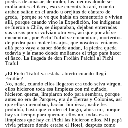
piedras de amasar, de moler, las piedras donde se
molía antes el ñaco, eso se encontraba ahí, cuando
araban salían en el arado u orejitas de cántaro de
greda, `porque se ve que había un cementerio o vivían
allí, porque cuando vino la Expedición, los indígenas
se fueron a Chile, se disparaban, dejaban enterradas
sus cosas por si volvían otra vez, así que por ahí se
encuentran, por Pichi Traful se encuentran, morteritos
de piedra para moler los ajos, que nosotros teníamos
allá pero vaya a saber dónde andan, la piedra queda
todavía y la mano donde molíamos el trigo para hacer
el ñaco. La llegada de don Froilán Paichil al Pichi
Traful
¿El Pichi Traful ya estaba abierto cuando llegó
Froilán?.
No, nada, cuando ellos llegaron era todo selva virgen,
ellos hicieron toda esa limpieza con mi cuñado,
hicieron quema, limpiaron todo para sembrar, porque
antes no era de Parques, era de Tierras y Colonias, así
que ellos quemaban, hacían limpieza, nadie les
prohibía, basta que cuiden el fuego, ahora no, porque
hay su tiempo para quemar, ellos no, todas esas
limpiezas que hay en Pichi las hicieron ellos. Mi papá
vivía primero donde estaba el Hotel, después como