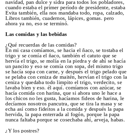
navidad, pan dulce y sidra para todos los pobladores,
cuando estaba el primer período de presidente, estaba
Evita también, ella nos mandaba todo, ropa, calzado,
Libros también, cuadernos, lápices, gomas. pero
ahora ya no, eso se terminó.
Las comidas y las bebidas
¿Qué recuerdas de las comidas?
En mi casa comíamos, se hacia el ñaco, se tostaba el
trigo y se comía el ñaco, también el catuto que se
hervía el trigo, se molía en la piedra y de ahí se hacía
un pancito y eso se comía con sopa, del mismo trigo
se hacía sopa con carne, y después el trigo pelado que
se pelaba con ceniza de maitén, hervían el trigo con la
ceniza y quedaba todo limpito el trigo, verdecito, se
lavaba bien y eso. él aquí. comíamos con azúcar, se
hacía comida con harina, que si ahora uno le hace a
los chicos no les gusta, hacíamos fideos de harina, le
decíamos nosotros pancutra, que se tira la masa y se
echa así como fideitos a la comida y después la papa
hervida, la papa enterrada al fogón, porque la papa
nunca faltaba porque se cosechaba ahí, arveja, habas.
¿Y los postres?