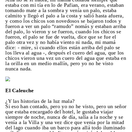
estaba con mi tía en lo de Pafian, era verano, estaban
tomando mate a la sombra y venía un palo, estaba
calmito y llegó el palo a la costa y salió hasta afuera,
y como los chicos son novedosos se bajaron todos y
fueron a ver un palo “ramudo” nomás y estaban arriba
del palo, lo vieron y se fueron, cuando los chicos se
fueron, el palo se fue de vuelta, dice que se fue el
palo otra vez y no había viento ni nada, mi mamá
dice: - mire, si cuando ellos están arriba del palo se
los lleva al agua -, después el cuero del agua, que los
chicos vieron una vez un cuero del agua que estaba en
la orilla en un medio mallín, pero yo no he visto
nunca nada.
El Caleuche
¿Y las historias de la luz mala?
Si eso han contado, pero yo no he visto, pero un señor
que estaba encargado del hotel, le gustaba viajar
siempre de noche, nunca de día, salía a la noche y se
venía a la Villa y una vez dice que venía por la mitad
del lago cuando iba un barco para allá todo iluminado