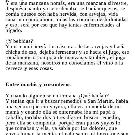
Y era una manzana nomás, era una manzana silvestre,
después cuando ya se ordeñaba, se hacían quesos, se
comía quesos con haba hervida, con arvejas, vida
sana, no como ahora, todas las comidas deshidratadas
y eso, será por eso que hay tantas enfermedades al
hígado.
¿Y bebidas?
Y mi mamá hervía las cáscaras de las arvejas y hacía
chicha de eso, dejaba fermentar y se hacía el jugo, eso
tomábamos o compota de manzanas también, el jugo
de la manzana, nosotros no conocíamos el vino o la
cerveza y esas cosas.
Entre machis y curanderos
Y cuando alguien se enfermaba ¿Qué hacían?
Y tenían que ir a buscar remedios a San Martín, había
una señora que era yuyera, ella era conocida de mi
mamá y cuando ella se enfermaba iba mi papá a
caballo, tardaba dos o tres días en buscar remedio,
pero ella se componía, porque eran puros yuyos lo
que tomaban y ella, ya sabía por los dolores, que
yuyos tomar, la menta, el palo santo, el tineo, que son