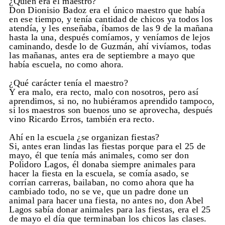
¿Quién era el maestro?
Don Dionisio Badoz era el único maestro que había
en ese tiempo, y tenía cantidad de chicos ya todos los
atendía, y les enseñaba, íbamos de las 9 de la mañana
hasta la una, después comíamos, y veníamos de lejos
caminando, desde lo de Guzmán, ahí vivíamos, todas
las mañanas, antes era de septiembre a mayo que
había escuela, no como ahora.
¿Qué carácter tenía el maestro?
Y era malo, era recto, malo con nosotros, pero así
aprendimos, si no, no hubiéramos aprendido tampoco,
si los maestros son buenos uno se aprovecha, después
vino Ricardo Erros, también era recto.
Ahí en la escuela ¿se organizan fiestas?
Si, antes eran lindas las fiestas porque para el 25 de
mayo, él que tenía más animales, como ser don
Polidoro Lagos, él donaba siempre animales para
hacer la fiesta en la escuela, se comía asado, se
corrían carreras, bailaban, no como ahora que ha
cambiado todo, no se ve, que un padre done un
animal para hacer una fiesta, no antes no, don Abel
Lagos sabía donar animales para las fiestas, era el 25
de mayo el día que terminaban los chicos las clases.