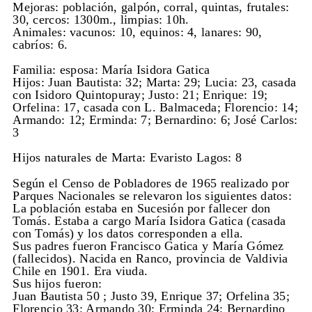
Mejoras: población, galpón, corral, quintas, frutales:
30, cercos: 1300m., limpias: 10h.
Animales: vacunos: 10, equinos: 4, lanares: 90,
cabríos: 6.
Familia: esposa: María Isidora Gatica
Hijos: Juan Bautista: 32; Marta: 29; Lucia: 23, casada
con Isidoro Quintopuray; Justo: 21; Enrique: 19;
Orfelina: 17, casada con L. Balmaceda; Florencio: 14;
Armando: 12; Erminda: 7; Bernardino: 6; José Carlos:
3
Hijos naturales de Marta: Evaristo Lagos: 8
Según el Censo de Pobladores de 1965 realizado por
Parques Nacionales se relevaron los siguientes datos:
La población estaba en Sucesión por fallecer don
Tomás. Estaba a cargo María Isidora Gatica (casada
con Tomás) y los datos corresponden a ella.
Sus padres fueron Francisco Gatica y María Gómez
(fallecidos). Nacida en Ranco, provincia de Valdivia
Chile en 1901. Era viuda.
Sus hijos fueron:
Juan Bautista 50 ; Justo 39, Enrique 37; Orfelina 35;
Florencio 33; Armando 30; Erminda 24; Bernardino