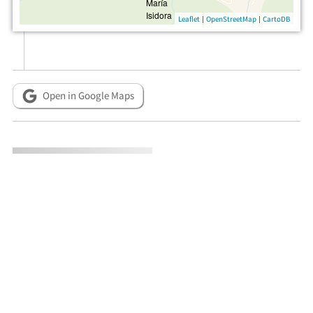
|
|
Leaflet
OpenStreetMap
CartoDB
Open in Google Maps
Metadata
CITATION INFO