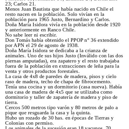
23; Carlos 21.
Menos Juan Bautista que había nacido en Chile el
resto nacen en la población. Solo vivían en la
población para 1965 Justo, Bernardino y Carlos.
Doña María Isidora vivía en la población desde 1920
y anteriormente en Ranco Chile.
No sabe leer ni escribir.
Don Tomás había obtenido el PPOP n° 36 extendido
por APN el 29 de agosto de 1938.
Doña María Isidora se dedicaba a la crianza de
animales. Uno de sus hijos Justo (Inválido con las dos
piernas amputadas), era zapatero y el resto trabajaba
fuera de la población en extracciones de leña para la
venta y otros productos forestales.
La casa de 4x8 de paredes de madera, pisos y cielo
raso de madera, techo de chapa de fibrocemento.
Tenía una cocina y un dormitorio (casa nueva). Había
una casa de madera de 4x5 que se utilizaba como
dormitorio y taller de zapatería de madera y piso de
tierra.
Cercos 500 metros tipo varón y 80 metros de palo a
pique que resguarda la casa y la quinta.
Hubo un rozado de 30 has. en épocas de Tierras y
Colonias con permiso.
Los animales de la sucesión eran 18 vacunos, 70