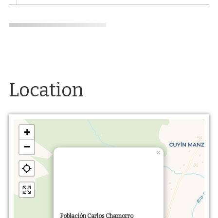
Location
+
−
×
Población Carlos Chamorro