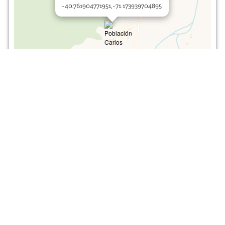
-40.761904771951,-71.173939704895
|
|
Leaflet
OpenStreetMap
CartoDB
Open in Google Maps