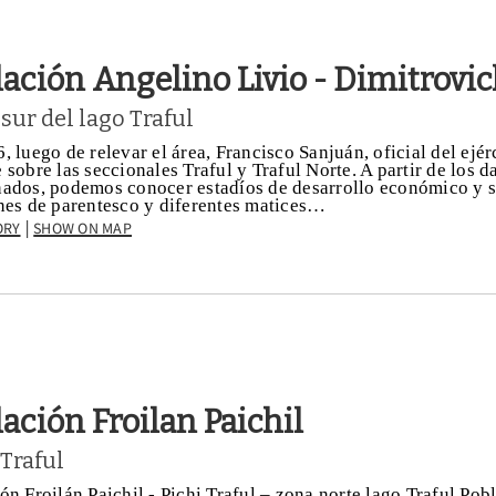
ación Angelino Livio - Dimitrovi
 sur del lago Traful
, luego de relevar el área, Francisco Sanjuán, oficial del ejér
 sobre las seccionales Traful y Traful Norte. A partir de los da
ados, podemos conocer estadíos de desarrollo económico y s
nes de parentesco y diferentes matices…
ory
Show on Map
|
ación Froilan Paichil
 Traful
ón Froilán Paichil - Pichi Traful – zona norte lago Traful Pob