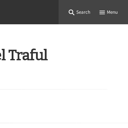
Search
Menu
l Traful