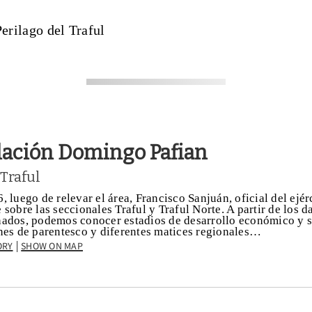
erilago del Traful
lación Domingo Pafian
 Traful
, luego de relevar el área, Francisco Sanjuán, oficial del ejér
 sobre las seccionales Traful y Traful Norte. A partir de los da
ados, podemos conocer estadios de desarrollo económico y s
nes de parentesco y diferentes matices regionales…
ory
Show on Map
|