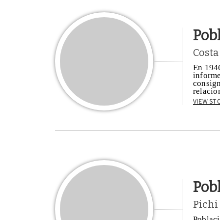
Pobl
Costa
En 1946
informe
consign
relacio
View St
Pobl
Pichi
Poblaci