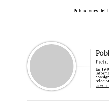
Poblaciones del P
Pob
Pichi
En 1946
informe
consign
relacio
View St