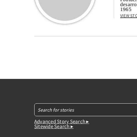
desarro
1965
View St
Advanced Story Search ▸
Sitewide Search ▸