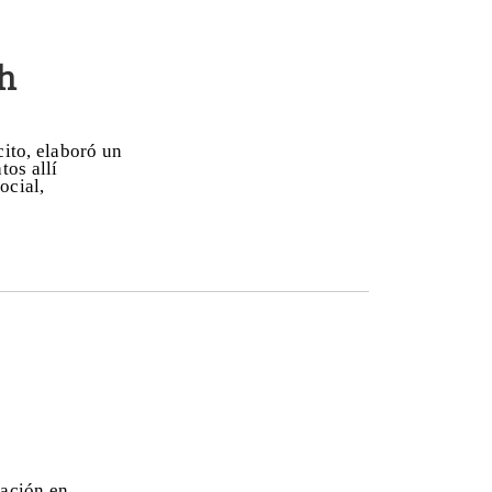
ch
cito, elaboró un
tos allí
ocial,
lación en