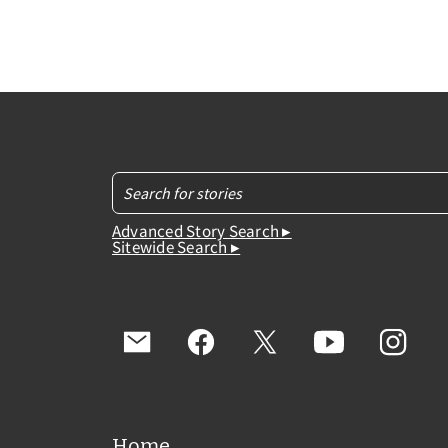
Advanced Story Search ▸
Sitewide Search ▸
Home