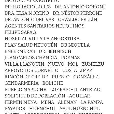
DR. GONZÁLEZ BOTELLO
DR. HORACIO LORES
DR. ANTONIO GORGNI
DRA. ELSA MORENO
DR. NÉSTOR PERRONE
DR. ANTONIO DEL VAS
OSVALDO PELLÍN
AGENTES SANITARIOS NEUQUINOS
FELIPE SAPAG
HOSPITAL VILLA LA ANGOSTURA
PLAN SALUD NEUQUÉN
DR NIQUELA
ENFERMERAS
DR. BEHNISCH
JUAN CARLOS CHANDIA
POEMAS
VILLA LLANQUIN
NUEVO
MOL
ZUMELZU
ARROYO LOS CORNELIO
COSTA LIMAY
RINCÓN DE CREIDE
PUESTO
GONZÁLEZ
GENDARMERIA
BOLICHE
PUEBLO MAPUCHE
LOF PAICHIL ANTRIAO
SOLICITUD DE POBLACIÓN
AGUILAR
FERMIN MENA
MENA
ALEMAN
LA PAMPA
PAYADOR
HUENCHUL
SAUL HUENCHUL