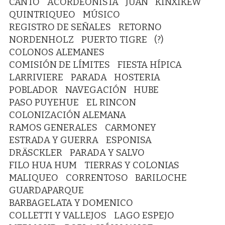
CANTO
ACORDEONISTA
JUAN
KINXIKEW
QUINTRIQUEO
MÚSICO
REGISTRO DE SEÑALES
RETORNO
NORDENHOLZ
PUERTO TIGRE
(?)
COLONOS ALEMANES
COMISIÓN DE LÍMITES
FIESTA HÍPICA
LARRIVIERE
PARADA
HOSTERIA
POBLADOR
NAVEGACIÓN
HUBE
PASO PUYEHUE
EL RINCON
COLONIZACIÓN ALEMANA
RAMOS GENERALES
CARMONEY
ESTRADA Y GUERRA
ESPONISA
DRÄSCKLER
PARADA Y SALVO
FILO HUA HUM
TIERRAS Y COLONIAS
MALIQUEO
CORRENTOSO
BARILOCHE
GUARDAPARQUE
BARBAGELATA Y DOMENICO
COLLETTI Y VALLEJOS
LAGO ESPEJO