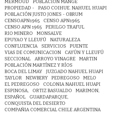
MERMOUD
POBLACIÓN MANGE
PROPIEDAD -
PASO COIHUE. NAHUEL HUAPI
POBLACIÓN JUSTO JONES - OBRUM
CENSOAPN1965
CENSO APN1965
CENSO APN 1965
PERILGO TRAFUL
RIO MINERO
MONSALVE
EPUYAO Y LLEUFÚ
NATURALEZA
CONFLUENCIA
SERVICIOS
PUENTE
VIAS DE COMUNICACION
CAYÚN Y LLEUFÚ
SECCIONAL
ARROYO VINAGRE
MARTIN
POBLACIÓN MARTÍNEZ Y RÍOS
BOCA DEL LIMAY
JUZGADO NAHUEL HUAPI
TAYLOR
NEWBERY
PEDREGOSO
MELO
EL PEDREGOSO
COLONIA NAHUEL HUAPI
ESPINOSA,
ORTIZ BASUALDO
MARIMON,
ESPAÑOL
GUARDAPARQUE,
CONQUISTA DEL DESIERTO
COMPAÑIA COMERCIAL CHILE ARGENTINA