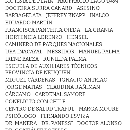
MUTISIA DE PLATA
NAUFRAGIO LAGO 1989
DOCTORA SURRA CANARD
ASESINO
BARBAGELATA
JEFFREY KNAPP
INALCO
EDUARDO MARTÍN
FRANCISCA PANCHITA OJEDA
LA GRANJA
HORTENCIA LORENZO
HENSEL
CAMINERO DE PARQUES NACIONALES
UBA INACAYAL
MESSIDOR
MANUEL PALMA
IRENE BAEZA
RUNILDA PALMA
ESCUELA DE AUXILIARES TÉCNICOS
PROVINCIA DE NEUQUEN
MIGUEL CÁRDENAS
IGNACIO ANTRIAO
JORGE MATIAS
CLAUDINA RAÑIMAN
CÁRCAMO
CARDENAL SAMORE
CONFLICTO CON CHILE
CENTRO DE SALUD TRAFUL
MARGA MOURE
PSICÓLOGO
FERNANDO ESVIZA
DR. MANERA
DR. PANESSI
DOCTOR ALONSO