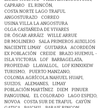
CAPRARO
EL RINCÓN,
COSTA NORTE LAGO TRAFUL
ANGOSTURAZO
CORREO
USINA VILLA LA ANGOSTURA
OLGA CASTAÑEDA DE VIVARES
DR. ÓSCAR ARRÁIZ
WILLE ARRUE
DR MOLINERO
SALA PRIMEROS AUXILIOS
NACIENTE LIMAY
GUITARRA
ACORDEÓN
EX POBLACIÓN
CREIDE
BRAZO HUEMUL -
ISLA VICTORIA
LOF
BARBAGELATA,
PROPIEDAD
LLAVALLOL,
LOF KINXIKEW
TURISMO,
PUERTO MANZANO,
COLONIA AGRÍCOLA NAHUEL HUAPI,
SUIZOS,
ALEMANES,
LIMAY
POBLACIÓN MARTÍNEZ
DIEM
PINUER
PANGUINAL
EL COLORADO
LAGO ESPEJO,
NOVOA
COSTA SUR DE TRAFUL
CAYÚN
GATICA
PAICHIL
PARAJE RINCON