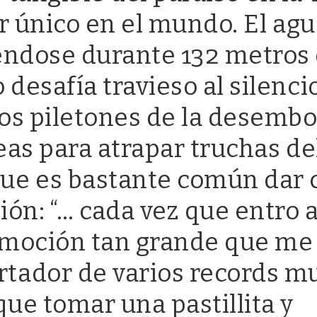
ar único en el mundo. El agu
éndose durante 132 metros
desafía travieso al silencio
ios piletones de la desemb
eas para atrapar truchas de
ue es bastante común dar 
ión: “… cada vez que entro a
 emoción tan grande que me
tador de varios records m
que tomar una pastillita y