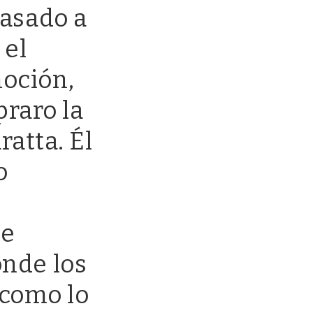
pasado a
 el
moción,
praro la
ratta. Él
o
de
nde los
 como lo