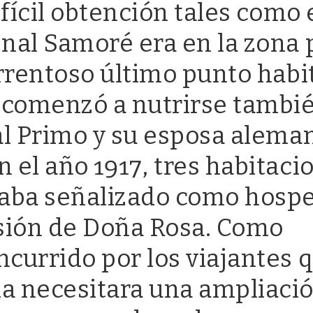
ifícil obtención tales como 
enal Samoré era en la zona 
Correntoso último punto hab
n comenzó a nutrirse tambié
cual Primo y su esposa alema
 el año 1917, tres habitaci
staba señalizado como hospe
nsión de Doña Rosa. Como
ncurrido por los viajantes 
da necesitara una ampliació