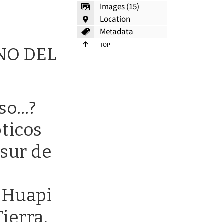
Images (15)
Location
Metadata
Top
ANO DEL
oso…?
ticos
 sur de
l Huapi
ierra.