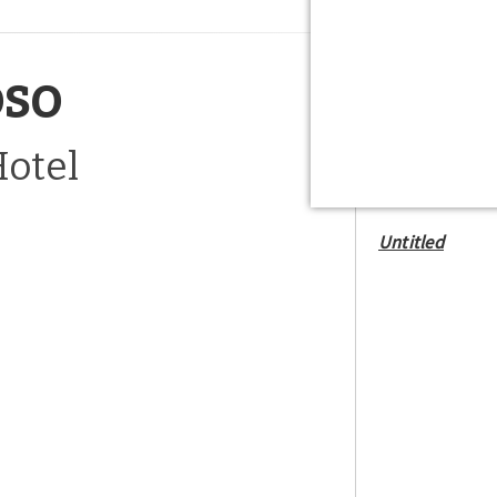
oso
Hotel
Untitled