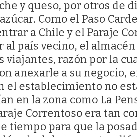
eche y queso, por otros de d
y azúcar. Como el Paso Card
entrar a Chile y el Paraje 
r al país vecino, el almacé
os viajantes, razón por la 
n anexarle a su negocio, en
en el establecimiento no e
ían en la zona como La Pe
araje Correntoso era tan co
de tiempo para que la posa