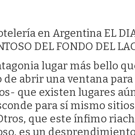
otelería en Argentina EL 
NTOSO DEL FONDO DEL LA
atagonia lugar más bello qu
 de abrir una ventana para
os- que existen lugares aú
sconde para sí mismo sitios
Otros, que este ínfimo riac
oso, es un desprendimiento t