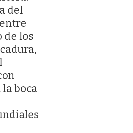
a del
 entre
 de los
ocadura,
l
con
 la boca
undiales