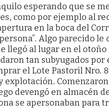
uilo esperando que se me 
es, como por ejemplo al re
apertura en la boca del Cor
ersona”. Algo parecido le o
 llegó al lugar en el otoño 
daron tan subyugados por e
prar el Lote Pastoril Nro. 
y explotación. Comenzaron
ego devengó en almacén de
zona se apersonaban para tr