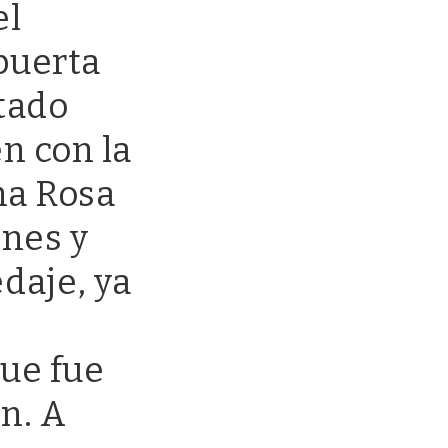
el
puerta
itado
n con la
na Rosa
ones y
daje, ya
que fue
n. A