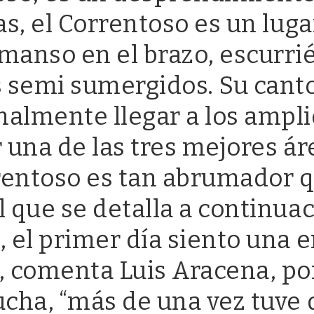
as, el Correntoso es un lug
manso en el brazo, escurri
 semi sumergidos. Su canto 
nalmente llegar a los ampl
 una de las tres mejores ár
rentoso es tan abrumador q
 que se detalla a continuac
, el primer día siento una
 comenta Luis Aracena, por
ucha, “más de una vez tuve 