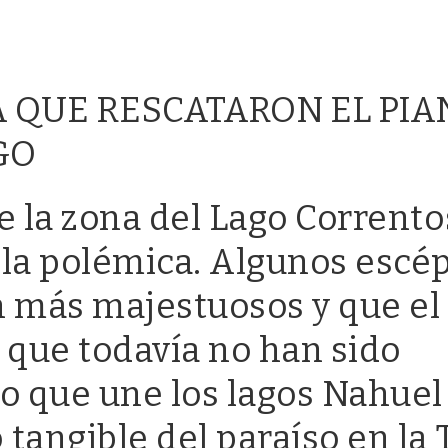
DIA QUE RESCATARON EL PI
GO
e la zona del Lago Corrent
 la polémica. Algunos escép
n más majestuosos y que el
 que todavía no han sido
ho que une los lagos Nahue
angible del paraíso en la T