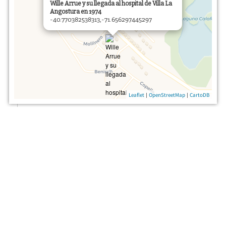
Wille Arrue y su llegada al hospital de Villa La
Angostura en 1974
-40.770382538313,-71.656297445297
|
|
Leaflet
OpenStreetMap
CartoDB
Open in Google Maps