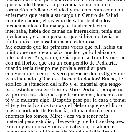
que cuando llegué a la provincia venía con una
formación médica de ciudad y me encuentro con una
enfermera que tenía a su cargo un Centro de Salud
con internación, el sistema de salud le daba los
medicamentos, ella manejaba la alimentación,
internaba, había dos camas de internación, tenía una
incubadora, era una persona que si bien no tenía un
título atrás, fue absolutamente estudiosa.
Me acuerdo que las primeras veces que fui, había un
niñito que me preocupaba mucho, ya lo habíamos
internado en Angostura, tenía que ir a Traful y me fui
con mi librito, que era un compendio de Pediatría,
cuando tenía tiempo me ponía a estudiar para
equivocarme menos, y veo que viene doña Olga y me
ve estudiando, ¿Qué está haciendo doctor? Bueno, le
explico la situación del niño y el material que tengo
para estudiar era ese librito. Mire Doctor:- porque no
va por mi casa después que terminemos, tomamos un
té y le muestro algo. Después pasé por la casa a tomar
el té y tenía los dos tomos del Nelson que es el libro
más importante de Pediatría, última edición, eran
enormes los tomos. Mire: - acá va a tener más
material para estudiar, lléveselo y me lo trae después.
Era muy estudiosa y muy actualizada, totalmente
comprometida, el Centro de Salud de Villa Traful