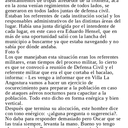
asentamientos de tropas alrededor de la frontera, acá
en la zona venían regimientos de todos lados, se
generaron en todos lados juntas de defensa civil.
Estaban los referentes de cada institución social y los
responsables administrativos de las distintas áreas del
lugar. Había una junta dirigida por el intendente de
cada lugar, en este caso era Eduardo Hensel, que en
más de una oportunidad salió con la lancha del
municipio a buscarme ya que estaba navegando y no
sabía por dónde andaba.
Foto 6
Los que manejaban esta situación eran los referentes
militares, eran tiempos del proceso militar, lo cierto
es que se convocó a reunión de Defensa Civil y el
referente militar que era el que cortaba el bacalao,
informa: - Les vengo a informar que en Villa La
Angostura vamos a hacer un ejercicio de
oscurecimiento para preparar a la población en caso
de ataques aéreos nocturnos para capacitar a la
población. Todo esto dicho en forma enérgica y bien
vertical.
Después que termina su alocución, este hombre dice
con tono enérgico: -¿alguna pregunta o sugerencia?.
No daba para responder demasiado pero Oscar que se
las traía siempre, levanta la mano. Bueno yo tengo