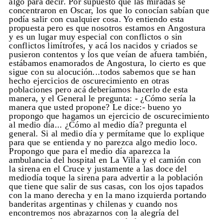
algo para decir. Por supuesto que las miradas se
concentraron en Oscar, los que lo conocían sabían que
podía salir con cualquier cosa. Yo entiendo esta
propuesta pero es que nosotros estamos en Angostura
y es un lugar muy especial con conflictos o sin
conflictos limítrofes, y acá los nacidos y criados se
pusieron contentos y los que veían de afuera también,
estábamos enamorados de Angostura, lo cierto es que
sigue con su alocución...todos sabemos que se han
hecho ejercicios de oscurecimiento en otras
poblaciones pero acá deberíamos hacerlo de esta
manera, y el General le pregunta: - ¿Cómo sería la
manera que usted propone? Le dice:- bueno yo
propongo que hagamos un ejercicio de oscurecimiento
al medio día... ¿Cómo al medio día? pregunta el
general. Si al medio día y permítame que lo explique
para que se entienda y no parezca algo medio loco.
Propongo que para el medio día aparezca la
ambulancia del hospital en La Villa y el camión con
la sirena en el Cruce y justamente a las doce del
mediodía toque la sirena para advertir a la población
que tiene que salir de sus casas, con los ojos tapados
con la mano derecha y en la mano izquierda portando
banderitas argentinas y chilenas y cuando nos
encontremos nos abrazarnos con la alegría del