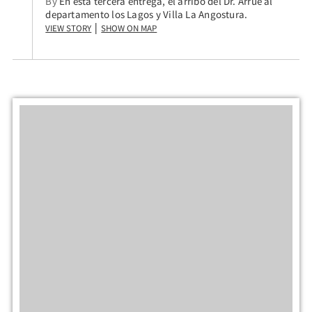
By
En esta tercera entrega, el arribo del Dr. Arrue al
departamento los Lagos y Villa La Angostura.
View Story
Show on Map
|